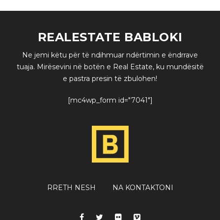
REALESTATE BABLOKI
Ne jemi këtu për të ndihmuar ndërtimin e ëndrrave
tuaja. Mirësevini në botën e Real Estate, ku mundësitë
e pastra presin të zbulohen!
[mc4wp_form id="7041"]
RRETH NESH
NA KONTAKTONI