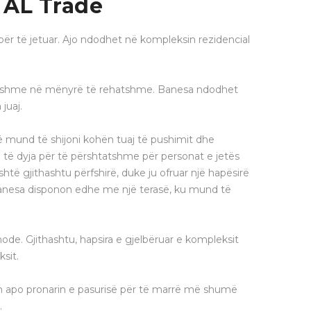
 AL Trade
r të jetuar. Ajo ndodhet në kompleksin rezidencial
ërditshme në mënyrë të rehatshme. Banesa ndodhet
juaj.
ë mund të shijoni kohën tuaj të pushimit dhe
ë të dyja për të përshtatshme për personat e jetës
të gjithashtu përfshirë, duke ju ofruar një hapësirë
banesa disponon edhe me një terasë, ku mund të
de. Gjithashtu, hapsira e gjelbëruar e kompleksit
sit.
tin apo pronarin e pasurisë për të marrë më shumë
.