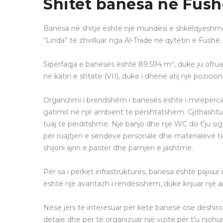
Shitet banesa ne Fush
Banesa në shitje është një mundësi e shkëlqyeshme
“Linda” të zhvilluar nga Al-Trade në qytetin e Fushë
Sipërfaqja e banesës është 89.594 m², duke ju ofr
në katin e shtatë (VII), duke i dhënë atij një pozic
Organizimi i brendshëm i banesës është i mirëpërcak
gatimit në një ambient të përshtatshëm. Gjithashtu,
tuaj të përditshme. Një banjo dhe një WC do t’ju si
për ruajtjen e sendeve personale dhe materialeve
shijoni ajrin e pastër dhe pamjen e jashtme.
Për sa i përket infrastrukturës, banesa është pajis
është një avantazh i rëndësishëm, duke krijuar një 
Nëse jeni të interesuar për këtë banesë ose dëshiro
detaje dhe për të organizuar një vizitë për t’u nj