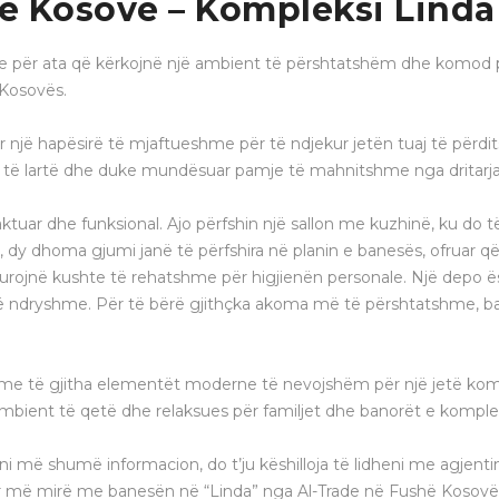
ë Kosovë – Kompleksi Linda
 për ata që kërkojnë një ambient të përshtatshëm dhe komod pë
 Kosovës.
uar një hapësirë të mjaftueshme për të ndjekur jetën tuaj të p
ion të lartë dhe duke mundësuar pamje të mahnitshme nga dritarja 
tuar dhe funksional. Ajo përfshin një sallon me kuzhinë, ku do t
 dy dhoma gjumi janë të përfshira në planin e banesës, ofruar q
gurojnë kushte të rehatshme për higjienën personale. Një depo ësh
 të ndryshme. Për të bërë gjithçka akoma më të përshtatshme, 
ur me të gjitha elementët moderne të nevojshëm për një jetë komo
ambient të qetë dhe relaksues për familjet dhe banorët e komplek
ni më shumë informacion, do t’ju këshilloja të lidheni me agjen
ohur më mirë me banesën në “Linda” nga Al-Trade në Fushë Kosovë