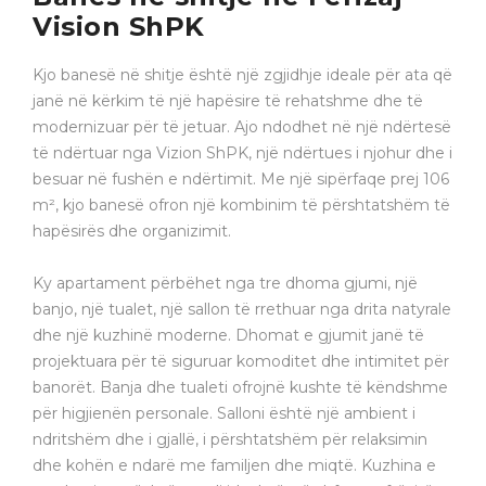
Vision ShPK
Kjo banesë në shitje është një zgjidhje ideale për ata që
janë në kërkim të një hapësire të rehatshme dhe të
modernizuar për të jetuar. Ajo ndodhet në një ndërtesë
të ndërtuar nga Vizion ShPK, një ndërtues i njohur dhe i
besuar në fushën e ndërtimit. Me një sipërfaqe prej 106
m², kjo banesë ofron një kombinim të përshtatshëm të
hapësirës dhe organizimit.
Ky apartament përbëhet nga tre dhoma gjumi, një
banjo, një tualet, një sallon të rrethuar nga drita natyrale
dhe një kuzhinë moderne. Dhomat e gjumit janë të
projektuara për të siguruar komoditet dhe intimitet për
banorët. Banja dhe tualeti ofrojnë kushte të këndshme
për higjienën personale. Salloni është një ambient i
ndritshëm dhe i gjallë, i përshtatshëm për relaksimin
dhe kohën e ndarë me familjen dhe miqtë. Kuzhina e