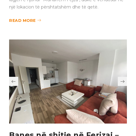
një lokacion të përshtatshëm dhe të qetë.
READ MORE
Banes në shitje në Ferizaj –