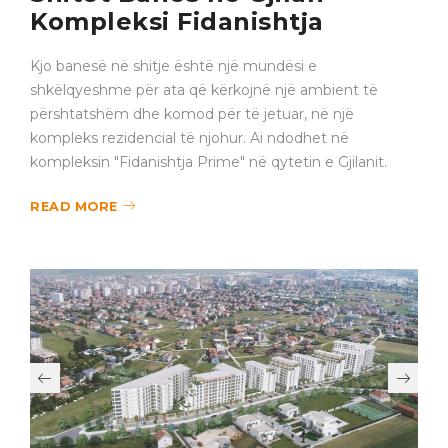
Shitet Banes në Gjilan –
Kompleksi Fidanishtja
Kjo banesë në shitje është një mundësi e
shkëlqyeshme për ata që kërkojnë një ambient të
përshtatshëm dhe komod për të jetuar, në një
kompleks rezidencial të njohur. Ai ndodhet në
kompleksin "Fidanishtja Prime" në qytetin e Gjilanit.
READ MORE