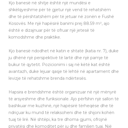
Kjo banesë në shitje është një mundësi e
shkëlqyeshme për të gjetur një vend të rehatshëm
dhe të përshtatshëm për të jetuar në zonën e Fushë
Kosovës. Me një hapësirë banimi prej 88.59 m², ajo
është e dizajnuar për të ofruar një jetesë të
komodshme dhe praktike.
Kjo banesë ndodhet në katin e shtatë (katia nr. 7), duke
ju dhënë një perspektivë të lartë dhe një pamje të
bukur të qytetit. Pozicionimi i saj në këtë kat është
avantazh, duke lejuar qasje të lehtë në apartament dhe
levizje të rehatshme brenda ndërtesës.
Hapsira e brendshme është organizuar në një mënyrë
të arsyeshme dhe funksionale. Ajo përfshin një sallon të
bashkuar me kuzhinë, një hapësirë tërheqëse dhe të
ndriçuar ku mund të relaksoheni dhe të shijoni kohën
tuaj të lirë. Në shtëpi, ka tre dhoma gjumi, ofrojnë
privatësi dhe komoditet për ju dhe familjen tuaj. Një