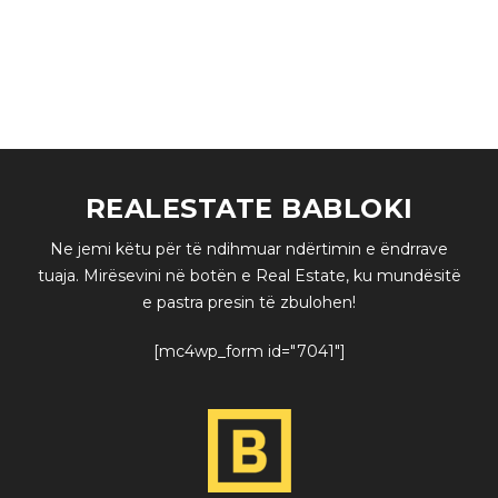
global financial system. Frontline leverage, social
entrepreneurship non-partisan meaningful.
READ MORE
REALESTATE BABLOKI
Ne jemi këtu për të ndihmuar ndërtimin e ëndrrave
tuaja. Mirësevini në botën e Real Estate, ku mundësitë
e pastra presin të zbulohen!