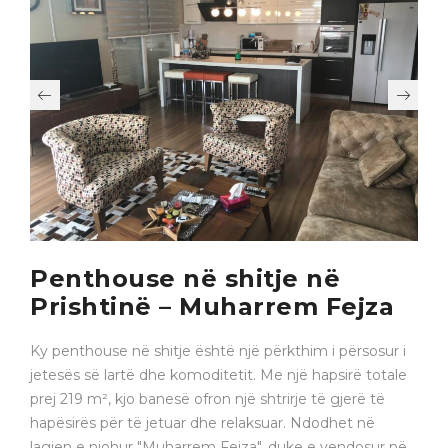
Penthouse në shitje në
Prishtinë – Muharrem Fejza
Ky penthouse në shitje është një përkthim i përsosur i
jetesës së lartë dhe komoditetit. Me një hapsirë totale
prej 219 m², kjo banesë ofron një shtrirje të gjerë të
hapësirës për të jetuar dhe relaksuar. Ndodhet në
lagjen e njohur "Muharrem Fejza", duke e vendosur në