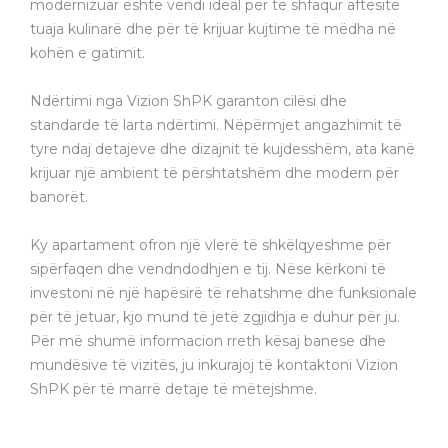
modernizuar është vendi ideal për të shfaqur aftësitë
tuaja kulinarë dhe për të krijuar kujtime të mëdha në
kohën e gatimit.
Ndërtimi nga Vizion ShPK garanton cilësi dhe
standarde të larta ndërtimi. Nëpërmjet angazhimit të
tyre ndaj detajeve dhe dizajnit të kujdesshëm, ata kanë
krijuar një ambient të përshtatshëm dhe modern për
banorët.
Ky apartament ofron një vlerë të shkëlqyeshme për
sipërfaqen dhe vendndodhjen e tij. Nëse kërkoni të
investoni në një hapësirë të rehatshme dhe funksionale
për të jetuar, kjo mund të jetë zgjidhja e duhur për ju.
Për më shumë informacion rreth kësaj banese dhe
mundësive të vizitës, ju inkurajoj të kontaktoni Vizion
ShPK për të marrë detaje të mëtejshme.