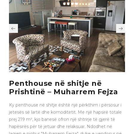
Penthouse në shitje në
Prishtinë – Muharrem Fejza
Ky penthouse në shitje është një përkthim i përsosur i
jetesës së lartë dhe komoditetit. Me një hapsirë totale
prej 219 m², kjo banesë ofron një shtrirje të gjerë të
hapësirës për të jetuar dhe relaksuar. Ndodhet në
lagjen e njohur "Muharrem Fejza", duke e vendosur në