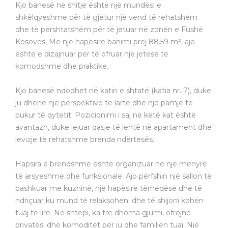
Kjo banesë në shitje është një mundësi e
shkëlqyeshme për të gjetur një vend të rehatshëm
dhe të përshtatshëm për të jetuar në zonën e Fushë
Kosovës. Me një hapësirë banimi prej 88.59 m², ajo
është e dizajnuar për të ofruar një jetesë të
komodshme dhe praktike.
Kjo banesë ndodhet në katin e shtatë (katia nr. 7), duke
ju dhënë një perspektivë të lartë dhe një pamje të
bukur të qytetit. Pozicionimi i saj në këtë kat është
avantazh, duke lejuar qasje të lehtë në apartament dhe
levizje të rehatshme brenda ndërtesës.
Hapsira e brendshme është organizuar në një mënyrë
të arsyeshme dhe funksionale. Ajo përfshin një sallon të
bashkuar me kuzhinë, një hapësirë tërheqëse dhe të
ndriçuar ku mund të relaksoheni dhe të shijoni kohën
tuaj të lirë. Në shtëpi, ka tre dhoma gjumi, ofrojnë
privatësi dhe komoditet për ju dhe familjen tuaj. Një