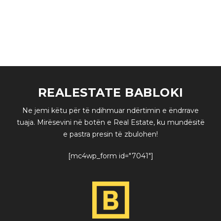
global financial system. Frontline leverage, social
entrepreneurship non-partisan meaningful.
READ MORE
REALESTATE BABLOKI
Ne jemi këtu për të ndihmuar ndërtimin e ëndrrave
tuaja. Mirësevini në botën e Real Estate, ku mundësitë
e pastra presin të zbulohen!