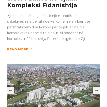
Shitet Banes në Gjilan –
Kompleksi Fidanishtja
Kjo banesë në shitje është një mundësi e
shkëlqyeshme për ata që kërkojnë një ambient të
përshtatshëm dhe komod për të jetuar, në një
kompleks rezidencial të njohur. Ai ndodhet në
kompleksin "Fidanishtja Prime" në qytetin e Gjilanit.
READ MORE