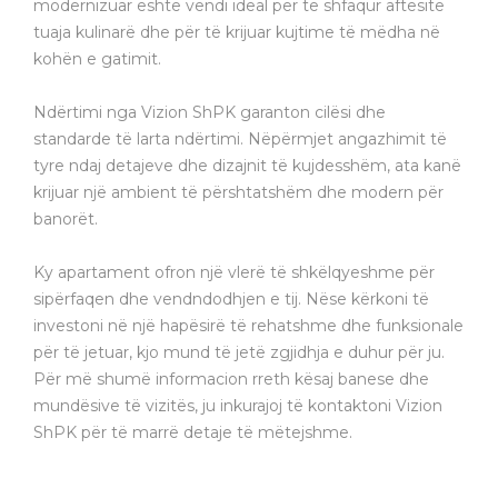
modernizuar është vendi ideal për të shfaqur aftësitë
tuaja kulinarë dhe për të krijuar kujtime të mëdha në
kohën e gatimit.
Ndërtimi nga Vizion ShPK garanton cilësi dhe
standarde të larta ndërtimi. Nëpërmjet angazhimit të
tyre ndaj detajeve dhe dizajnit të kujdesshëm, ata kanë
krijuar një ambient të përshtatshëm dhe modern për
banorët.
Ky apartament ofron një vlerë të shkëlqyeshme për
sipërfaqen dhe vendndodhjen e tij. Nëse kërkoni të
investoni në një hapësirë të rehatshme dhe funksionale
për të jetuar, kjo mund të jetë zgjidhja e duhur për ju.
Për më shumë informacion rreth kësaj banese dhe
mundësive të vizitës, ju inkurajoj të kontaktoni Vizion
ShPK për të marrë detaje të mëtejshme.