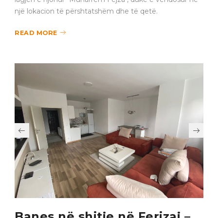
një lokacion të përshtatshëm dhe të qetë.
READ MORE
Banes në shitje në Ferizaj –