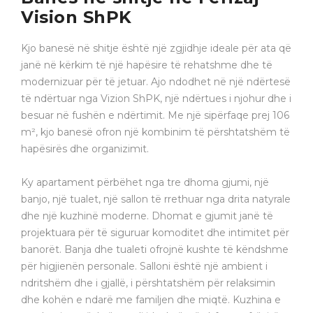
Vision ShPK
Kjo banesë në shitje është një zgjidhje ideale për ata që
janë në kërkim të një hapësire të rehatshme dhe të
modernizuar për të jetuar. Ajo ndodhet në një ndërtesë
të ndërtuar nga Vizion ShPK, një ndërtues i njohur dhe i
besuar në fushën e ndërtimit. Me një sipërfaqe prej 106
m², kjo banesë ofron një kombinim të përshtatshëm të
hapësirës dhe organizimit.
Ky apartament përbëhet nga tre dhoma gjumi, një
banjo, një tualet, një sallon të rrethuar nga drita natyrale
dhe një kuzhinë moderne. Dhomat e gjumit janë të
projektuara për të siguruar komoditet dhe intimitet për
banorët. Banja dhe tualeti ofrojnë kushte të këndshme
për higjienën personale. Salloni është një ambient i
ndritshëm dhe i gjallë, i përshtatshëm për relaksimin
dhe kohën e ndarë me familjen dhe miqtë. Kuzhina e